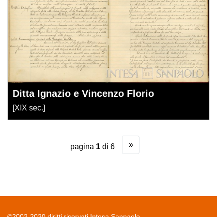
Ditta Ignazio e Vincenzo Florio
[XIX sec.]
»
pagina
1
di 6
©2002-2020 diritti riservati Intesa Sanpaolo.