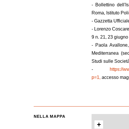
- Bollettino dell'
Roma, Istituto Poli
- Gazzetta Ufficia
- Lorenzo Coscarell
9 n. 21, 23 giugno
- Paola Avallone,
Mediterranea (sec
Studi sulle Societ
-
https://w
p=1,
accesso mag
NELLA MAPPA
+