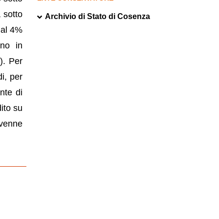
 sotto
Archivio di Stato di Cosenza
 al 4%
gno in
). Per
i, per
nte di
ito su
 venne