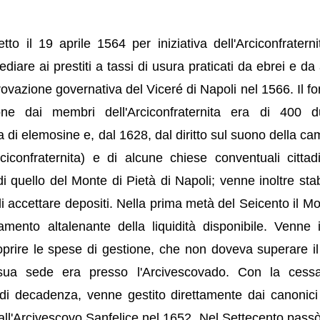
o il 19 aprile 1564 per iniziativa dell'Arciconfraterni
are ai prestiti a tassi di usura praticati da ebrei e da 
provazione governativa del Viceré di Napoli nel 1566. Il f
one dai membri dell'Arciconfraternita era di 400 d
 di elemosine e, dal 1628, dal diritto sul suono della c
iconfraternita) e di alcune chiese conventuali cittadi
quello del Monte di Pietà di Napoli; venne inoltre stabil
à di accettare depositi. Nella prima metà del Seicento il M
mento altalenante della liquidità disponibile. Venne i
 coprire le spese di gestione, che non doveva superare i
sua sede era presso l'Arcivescovado. Con la cessa
 di decadenza, venne gestito direttamente dai canonici
dall'Arcivescovo Sanfelice nel 1652. Nel Settecento passò