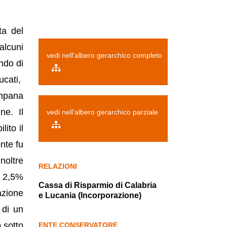
ta del
alcuni
vedi nell'albero gerarchico completo
ondo di
ucati,
ampana
ne. Il
vedi nell'albero gerarchico parziale
ito il
onte fu
noltre
RELAZIONI
l 2,5%
Cassa di Risparmio di Calabria
zione
e Lucania (Incorporazione)
 di un
 sotto
ENTE CONSERVATORE