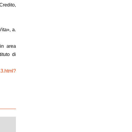
Credito,
ita», a.
 in area
ituto di
13.html?