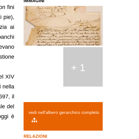
IMMAGINI
n fini
i pie),
zia ai
banchi
vevano
estione
+ 1
el XIV
 nella
97, il
le del
vedi nell'albero gerarchico completo
oggi è
RELAZIONI