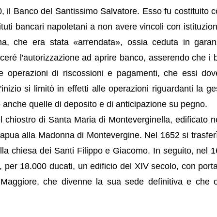
, il Banco del Santissimo Salvatore. Esso fu costituito co
istituti bancari napoletani a non avere vincoli con istituzion
ina, che era stata «arrendata», ossia ceduta in garan
viceré l'autorizzazione ad aprire banco, asserendo che i 
ose operazioni di riscossioni e pagamenti, che essi do
nizio si limitò in effetti alle operazioni riguardanti la g
 anche quelle di deposito e di anticipazione su pegno.
hiostro di Santa Maria di Monteverginella, edificato n
apua alla Madonna di Montevergine. Nel 1652 si trasferì
la chiesa dei Santi Filippo e Giacomo. In seguito, nel 16
, per 18.000 ducati, un edificio del XIV secolo, con porta
Maggiore, che divenne la sua sede definitiva e che 