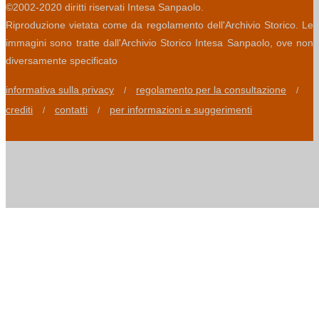
©2002-2020 diritti riservati Intesa Sanpaolo.
Riproduzione vietata come da regolamento dell'Archivio Storico. Le
immagini sono tratte dall'Archivio Storico Intesa Sanpaolo, ove non
diversamente specificato
informativa sulla privacy
regolamento per la consultazione
/
/
crediti
contatti
per informazioni e suggerimenti
/
/