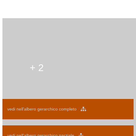
+ 2
vedi nell'albero gerarchico completo
vedi nell'albero gerarchico parziale