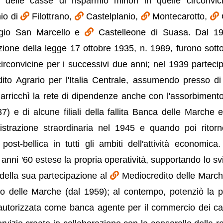
delle casse di risparmio minori in quelle circonvic
io di
Filottrano,
Castelplanio,
Montecarotto,
gio San Marcello e
Castelleone di Suasa. Dal 1
uzione della legge 17 ottobre 1935, n. 1989, furono sott
circonvicine per i successivi due anni; nel 1939 partecip
edito Agrario per l'Italia Centrale, assumendo presso di
rricchì la rete di dipendenze anche con l'assorbimento
e di alcune filiali della fallita Banca delle Marche e
trazione straordinaria nel 1945 e quando poi ritorn
ost-bellica in tutti gli ambiti dell'attività economica.
i anni '60 estese la propria operatività, supportando lo sv
 della sua partecipazione al
Mediocredito delle March
rio delle Marche (dal 1959); al contempo, potenziò la p
 autorizzata come banca agente per il commercio dei c