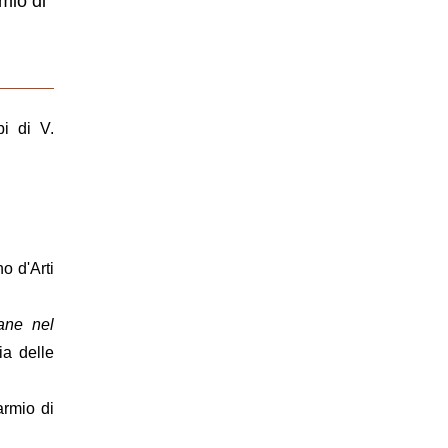
rmio di
pi di V.
no d'Arti
iane nel
ia delle
armio di