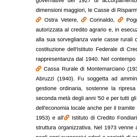
governative del 1927 di accorpamento 
dimensioni maggiori, le Casse di Risparm
Ostra Vetere,
Corinaldo,
Pog
autorizzata al credito agrario e, in esec
alla sua sorveglianza varie casse rurali 
costituzione dell'Istituto Federale di Cr
rappresentanza dal 1940. Nel contempo a
Cassa Rurale di Montemarciano (1937) 
Abruzzi (1940). Fu soggetta ad amminis
gestione ordinaria, sostenne la ripresa p
seconda metà degli anni '50 e per tutti gl
dell'economia locale anche per il tramite
1953) e all'
Istituto di Credito Fondia
struttura organizzativa. Nel 1973 venne