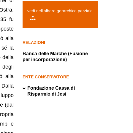
ine di
Ostra,
vedi nell'albero gerarchico parziale
935 fu
oposte
ò alla
RELAZIONI
 sé la
Banca delle Marche (Fusione
 della
per incorporazione)
 degli
ò alla
ENTE CONSERVATORE
 Dalla
Fondazione Cassa di
Risparmio di Jesi
iluppo
e (dal
ropria
ambi e