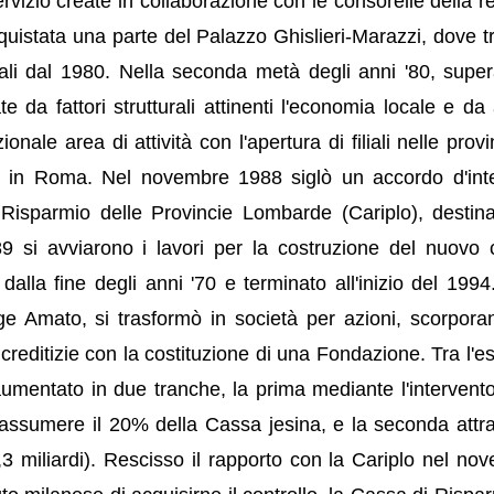
ervizio create in collaborazione con le consorelle della r
uistata una parte del Palazzo Ghislieri-Marazzi, dove tr
trali dal 1980. Nella seconda metà degli anni '80, super
e da fattori strutturali attinenti l'economia locale e da 
izionale area di attività con l'apertura di filiali nelle prov
 in Roma. Nel novembre 1988 siglò un accordo d'int
Risparmio delle Provincie Lombarde (Cariplo), destin
89 si avviarono i lavori per la costruzione del nuovo 
alla fine degli anni '70 e terminato all'inizio del 1994.
ge Amato, si trasformò in società per azioni, scorpora
e creditizie con la costituzione di una Fondazione. Tra l'e
 aumentato in due tranche, la prima mediante l'intervento
d assumere il 20% della Cassa jesina, e la seconda attr
6,3 miliardi). Rescisso il rapporto con la Cariplo nel no