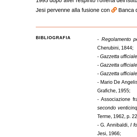
1995 dopo aver respinto l'offerta dell'Isti
Jesi pervenne alla fusione con
Banca d
BIBLIOGRAFIA
-
Regolamento pe
Cherubini, 1844;
-
Gazzetta ufficial
-
Gazzetta ufficial
-
Gazzetta ufficial
- Mario De Angeli
Grafiche, 1955;
- Associazione fr
secondo venticinq
Terme, 1962, p. 2
- G. Annibaldi,
I f
Jesi, 1966;