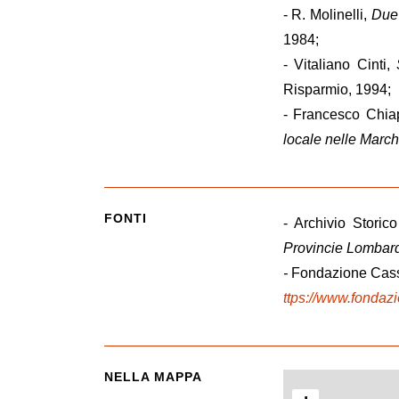
- R. Molinelli,
Due 
1984;
- Vitaliano Cinti,
Risparmio, 1994;
- Francesco Chia
locale nelle Marc
FONTI
- Archivio Stori
Provincie Lombard
-
Fondazione Cassa
ttps://www.fondazio
NELLA MAPPA