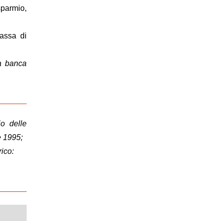
sparmio,
Cassa di
la banca
io delle
e 1995;
rico: