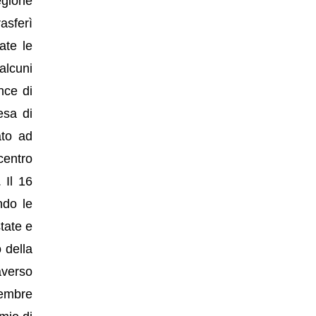
egione
asferì
ate le
alcuni
ince di
esa di
ato ad
centro
 Il 16
ndo le
state e
 della
averso
vembre