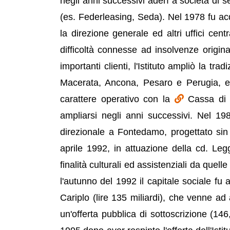
negli anni successivi aderì a società di s
(es. Federleasing, Seda). Nel 1978 fu acq
la direzione generale ed altri uffici cen
difficoltà connesse ad insolvenze originat
importanti clienti, l'Istituto ampliò la trad
Macerata, Ancona, Pesaro e Perugia, e
carattere operativo con la
Cassa di 
ampliarsi negli anni successivi. Nel 19
direzionale a Fontedamo, progettato sin d
aprile 1992, in attuazione della cd. Leg
finalità culturali ed assistenziali da quell
l'autunno del 1992 il capitale sociale fu
Cariplo (lire 135 miliardi), che venne a
un'offerta pubblica di sottoscrizione (14