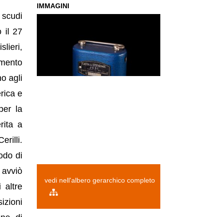
IMMAGINI
i scudi
 il 27
lieri,
amento
o agli
erica e
per la
rita a
rilli.
odo di
 avviò
vedi nell'albero gerarchico completo
 altre
izioni