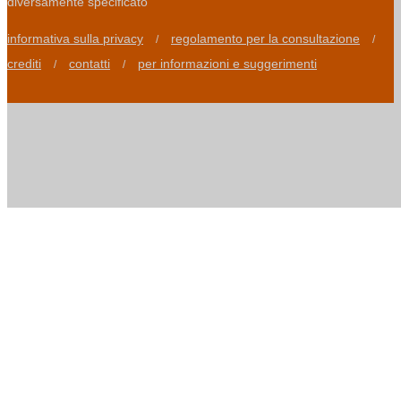
diversamente specificato
informativa sulla privacy
regolamento per la consultazione
/
/
crediti
contatti
per informazioni e suggerimenti
/
/