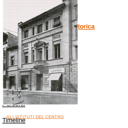
Chi siamo
Il progetto Mappa Storica
Credits
Esplora la mappa
Percorsi
GLI ISTITUTI DEL CENTRO
Timeline