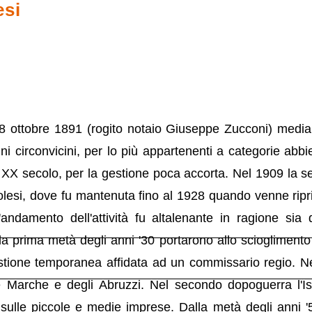
esi
 ottobre 1891 (rogito notaio Giuseppe Zucconi) mediant
ni circonvicini, per lo più appartenenti a categorie abbie
l XX secolo, per la gestione poca accorta. Nel 1909 la s
golesi, dove fu mantenuta fino al 1928 quando venne ripris
andamento dell'attività fu altalenante in ragione sia 
nella prima metà degli anni '30 portarono allo scioglimen
one temporanea affidata ad un commissario regio. Nel
le Marche e degli Abruzzi. Nel secondo dopoguerra l'Is
 sulle piccole e medie imprese. Dalla metà degli anni 