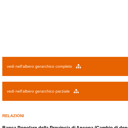
vedi nell'albero gerarchico completo
vedi nell'albero gerarchico parziale
RELAZIONI
Banca Popolare della Provincia di Ancona (Cambio di de