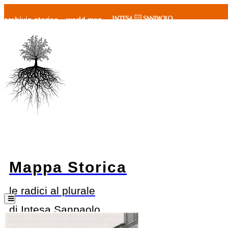
archivio storico
world map
Mappa Storica
le radici al plurale
di Intesa Sanpaolo