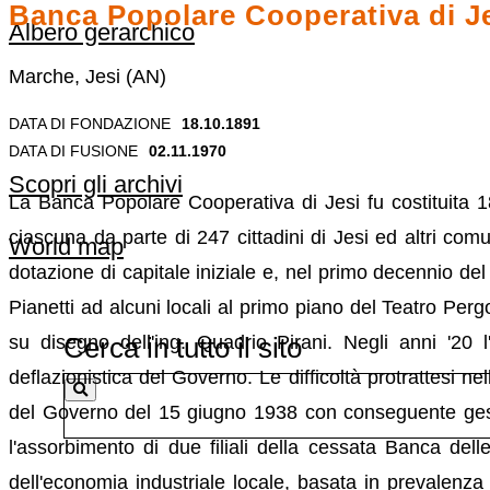
Banca Popolare Cooperativa di J
Albero gerarchico
Marche, Jesi (AN)
DATA DI FONDAZIONE
18.10.1891
DATA DI FUSIONE
02.11.1970
Scopri gli archivi
La Banca Popolare Cooperativa di Jesi fu costituita 18
ciascuna da parte di 247 cittadini di Jesi ed altri comu
World map
dotazione di capitale iniziale e, nel primo decennio de
Pianetti ad alcuni locali al primo piano del Teatro Per
Cerca in tutto il sito
su disegno dell'ing. Quadrio Pirani. Negli anni '20 l'
deflazionistica del Governo. Le difficoltà protrattesi 
del Governo del 15 giugno 1938 con conseguente gesti
l'assorbimento di due filiali della cessata Banca del
dell'economia industriale locale, basata in prevalenza