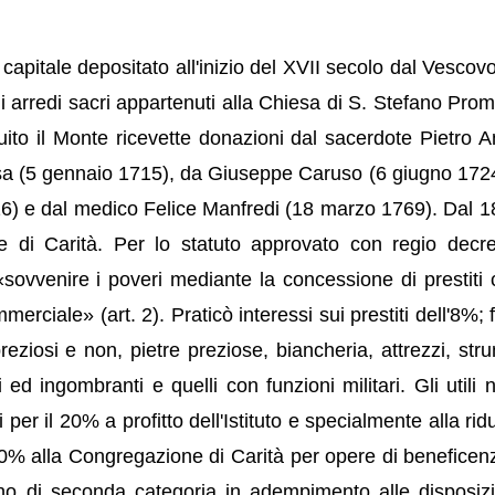
 capitale depositato all'inizio del XVII secolo dal Vescovo
gli arredi sacri appartenuti alla Chiesa di S. Stefano Prom
uito il Monte ricevette donazioni dal sacerdote Pietro A
sa (5 gennaio 1715), da Giuseppe Caruso (6 giugno 1724
6) e dal medico Felice Manfredi (18 marzo 1769). Dal 1
e di Carità. Per lo statuto approvato con regio decr
ovvenire i poveri mediante la concessione di prestiti 
erciale» (art. 2). Praticò interessi sui prestiti dell'8%; 
ziosi e non, pietre preziose, biancheria, attrezzi, stru
i ed ingombranti e quelli con funzioni militari. Gli utili n
per il 20% a profitto dell'Istituto e specialmente alla ri
'80% alla Congregazione di Carità per opere di beneficen
no di seconda categoria in adempimento alle disposizi