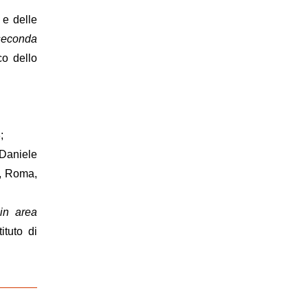
a e delle
 seconda
co dello
;
 Daniele
, Roma,
 in area
ituto di