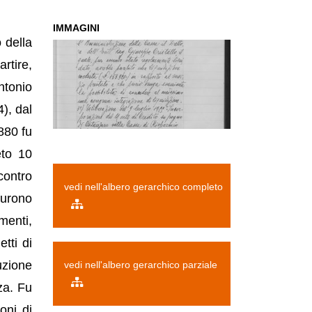
IMMAGINI
 della
artire,
ntonio
), dal
880 fu
eto 10
contro
vedi nell'albero gerarchico completo
furono
menti,
etti di
duzione
vedi nell'albero gerarchico parziale
za. Fu
oni di