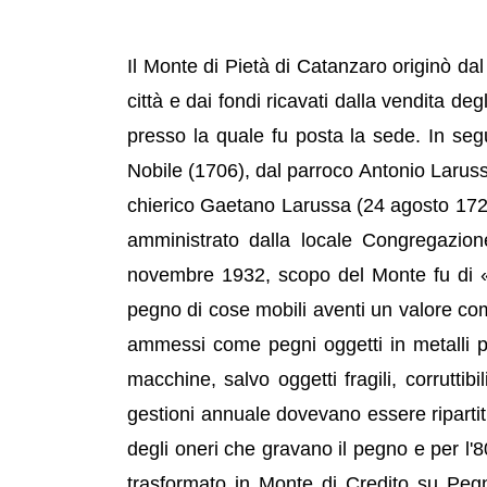
Il Monte di Pietà di Catanzaro originò dal
città e dai fondi ricavati dalla vendita de
presso la quale fu posta la sede. In seg
Nobile (1706), dal parroco Antonio Larus
chierico Gaetano Larussa (24 agosto 172
amministrato dalla locale Congregazion
novembre 1932, scopo del Monte fu di «s
pegno di cose mobili aventi un valore comm
ammessi come pegni oggetti in metalli pre
macchine, salvo oggetti fragili, corruttibil
gestioni annuale dovevano essere ripartiti 
degli oneri che gravano il pegno e per l
trasformato in Monte di Credito su Peg