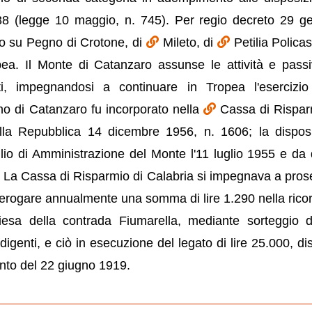
938 (legge 10 maggio, n. 745). Per regio decreto 29 g
to su Pegno di Crotone, di
Mileto, di
Petilia Policas
ea. Il Monte di Catanzaro assunse le attività e passi
ti, impegnandosi a continuare in Tropea l'esercizio
no di Catanzaro fu incorporato nella
Cassa di Rispar
lla Repubblica 14 dicembre 1956, n. 1606; la dispos
io di Amministrazione del Monte l'11 luglio 1955 e da 
. La Cassa di Risparmio di Calabria si impegnava a pros
 erogare annualmente una somma di lire 1.290 nella rico
hiesa della contrada Fiumarella, mediante sorteggio 
ndigenti, e ciò in esecuzione del legato di lire 25.000, di
nto del 22 giugno 1919.