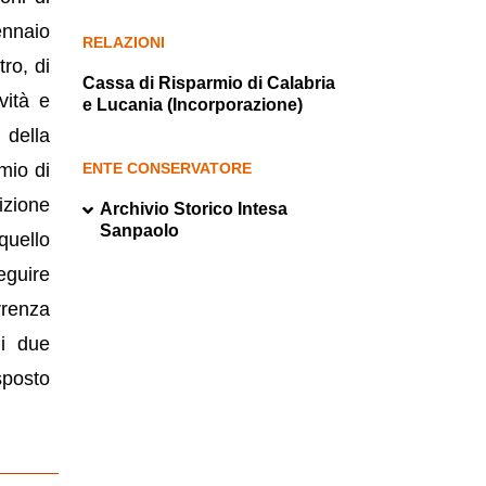
ennaio
RELAZIONI
tro, di
Cassa di Risparmio di Calabria
vità e
e Lucania (Incorporazione)
 della
mio di
ENTE CONSERVATORE
izione
Archivio Storico Intesa
Sanpaolo
quello
eguire
rrenza
di due
sposto