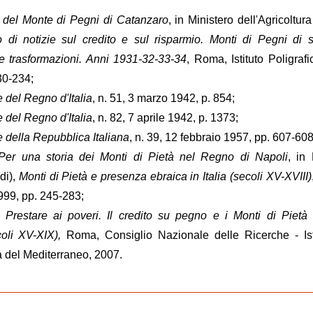
o del Monte di Pegni di Catanzaro
, in Ministero dell'Agricoltur
no di notizie sul credito e sul risparmio. Monti di Pegni di
 e trasformazioni. Anni 1931-32-33-34
, Roma, Istituto Poligrafi
30-234;
e del Regno d'Italia
, n. 51, 3 marzo 1942, p. 854;
e del Regno d'Italia
, n. 82, 7 aprile 1942, p. 1373;
e della Repubblica Italiana
, n. 39, 12 febbraio 1957, pp. 607-608
Per una storia dei Monti di Pietà nel Regno di Napoli
, in
di),
Monti di Pietà e presenza ebraica in Italia (secoli XV-XVIII)
999, pp. 245-283;
,
Prestare ai poveri. Il credito su pegno e i Monti di Pietà
coli XV-XIX),
Roma, Consiglio Nazionale delle Ricerche - Ist
à del Mediterraneo, 2007.