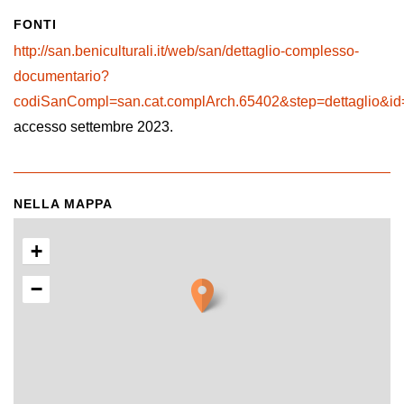
FONTI
http://san.beniculturali.it/web/san/dettaglio-complesso-
documentario?
codiSanCompl=san.cat.complArch.65402&step=dettaglio&i
accesso settembre 2023.
NELLA MAPPA
+
−