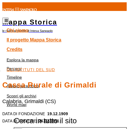
Mappa Storica
Chi siamo
le radici al plurale di Intesa Sanpaolo
Il progetto Mappa Storica
Credits
Esplora la mappa
Percorsi
GLI ISTITUTI DEL SUD
Timeline
Cassa Rurale di Grimaldi
Albero gerarchico
Scopri gli archivi
Calabria, Grimaldi (CS)
World map
DATA DI FONDAZIONE
19.12.1909
Cerca in tutto il sito
DATA DI FUSIONE
26.02.1951