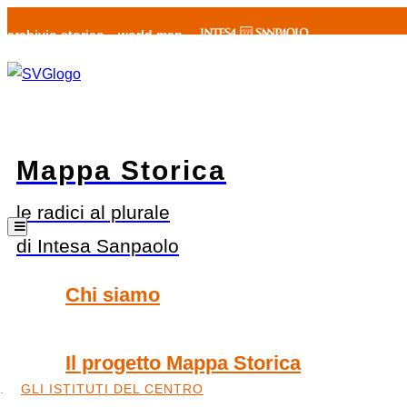
archivio storico
world map
Mappa Storica
le radici al plurale
di Intesa Sanpaolo
Chi siamo
Il progetto Mappa Storica
GLI ISTITUTI DEL CENTRO