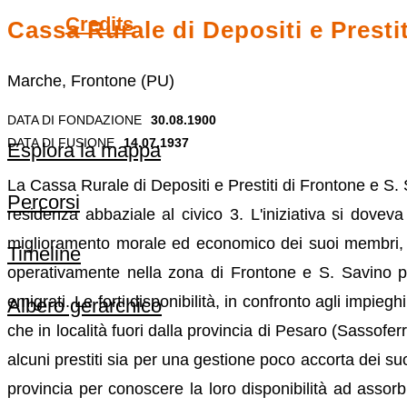
Credits
Cassa Rurale di Depositi e Presti
Marche, Frontone (PU)
DATA DI FONDAZIONE
30.08.1900
DATA DI FUSIONE
14.07.1937
Esplora la mappa
La Cassa Rurale di Depositi e Prestiti di Frontone e S. 
Percorsi
residenza abbaziale al civico 3. L'iniziativa si dove
miglioramento morale ed economico dei suoi membri, med
Timeline
operativamente nella zona di Frontone e S. Savino più
emigrati. Le forti disponibilità, in confronto agli impiegh
Albero gerarchico
che in località fuori dalla provincia di Pesaro (Sassofer
alcuni prestiti sia per una gestione poco accorta dei suo
provincia per conoscere la loro disponibilità ad assorb