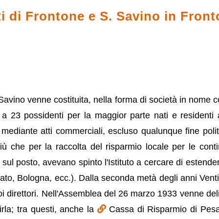
ti di Frontone e S. Savino in Fron
Savino venne costituita, nella forma di società in nome co
va a 23 possidenti per la maggior parte nati e resident
iante atti commerciali, escluso qualunque fine politico»
 che per la raccolta del risparmio locale per le contin
i sul posto, avevano spinto l'Istituto a cercare di estendere
rato, Bologna, ecc.). Dalla seconda metà degli anni Venti, 
i direttori. Nell'Assemblea del 26 marzo 1933 venne deliber
irla; tra questi, anche la
Cassa di Risparmio di Pesar