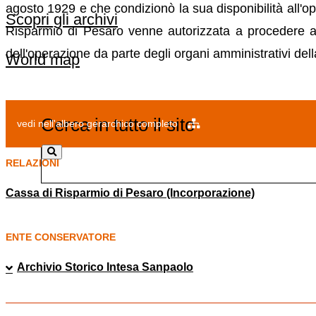
agosto 1929 e che condizionò la sua disponibilità all'o
Scopri gli archivi
Risparmio di Pesaro venne autorizzata a procedere al
dell'operazione da parte degli organi amministrativi d
World map
Cerca in tutto il sito
vedi nell'albero gerarchico completo
RELAZIONI
Cassa di Risparmio di Pesaro (Incorporazione)
ENTE CONSERVATORE
Archivio Storico Intesa Sanpaolo