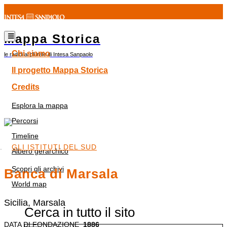
Mappa Storica
Chi siamo
le radici al plurale di Intesa Sanpaolo
Il progetto Mappa Storica
Credits
Esplora la mappa
Percorsi
Timeline
GLI ISTITUTI DEL SUD
Albero gerarchico
Scopri gli archivi
Banca di Marsala
World map
Sicilia, Marsala
Cerca in tutto il sito
DATA DI FONDAZIONE
1886