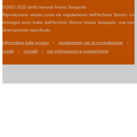
©2002-2020 diritti riservati Intesa Sanpaolo.
Riproduzione vietata come da regolamento dell'Archivio Storico. Le
immagini sono tratte dall'Archivio Storico Intesa Sanpaolo, ove non
diversamente specificato
informativa sulla privacy
regolamento per la consultazione
/
/
crediti
contatti
per informazioni e suggerimenti
/
/