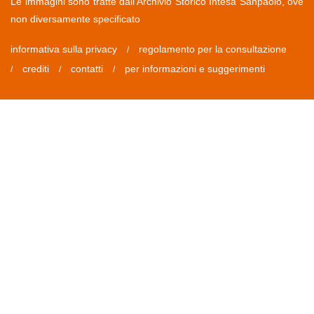
Le immagini sono tratte dall'Archivio Storico Intesa Sanpaolo, ove
non diversamente specificato
informativa sulla privacy
regolamento per la consultazione
/
crediti
contatti
per informazioni e suggerimenti
/
/
/