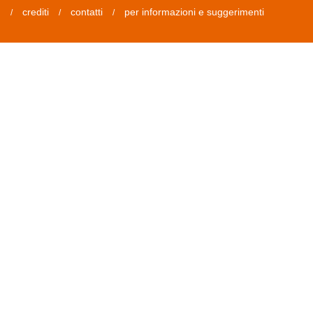
crediti
contatti
per informazioni e suggerimenti
/
/
/