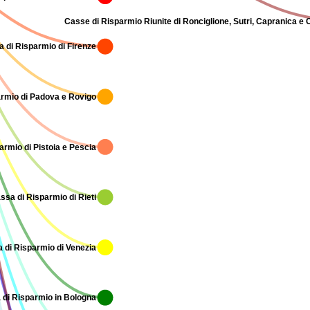
Casse di Risparmio Riunite di Ronciglione, Sutri, Capranica e 
 di Risparmio di Firenze
rmio di Padova e Rovigo
armio di Pistoia e Pescia
ssa di Risparmio di Rieti
 di Risparmio di Venezia
 di Risparmio in Bologna