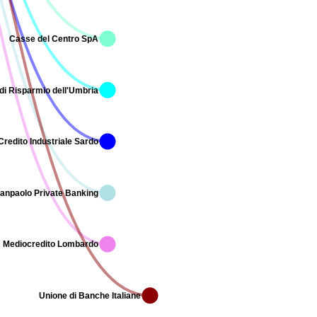
Casse del Centro SpA
di Risparmio dell'Umbria
Credito Industriale Sardo
Sanpaolo Private Banking
Mediocredito Lombardo
Unione di Banche Italiane