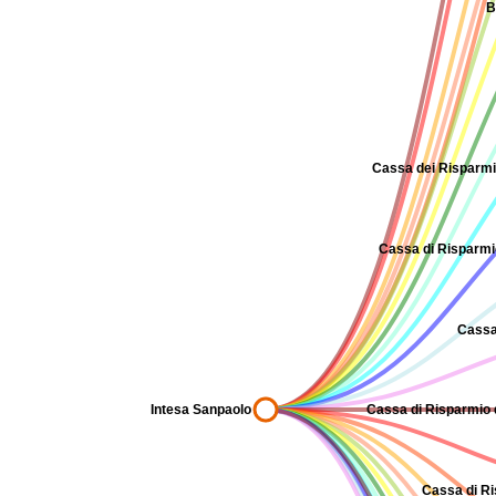
B
Cassa dei Risparmi 
Cassa di Risparmio 
Cassa
Intesa Sanpaolo
Cassa di Risparmio d
Cassa di Ri