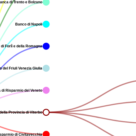
anca di Trento e Bolzano
Banco di Napoli
di Forlì e della Romagna
del Friuli Venezia Giulia
 di Risparmio del Veneto
ella Provincia di Viterbo
sparmio di Civitavecchia