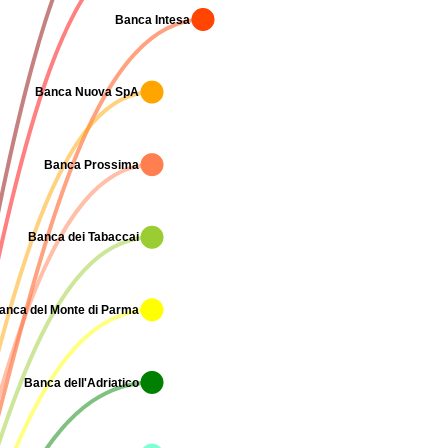
Banca Intesa
Banca Nuova SpA
Banca Prossima
Banca dei Tabaccai
anca del Monte di Parma
Banca dell'Adriatico