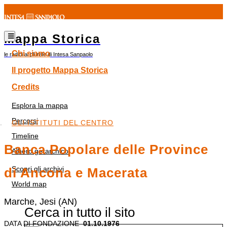
Mappa Storica
Chi siamo
le radici al plurale di Intesa Sanpaolo
Il progetto Mappa Storica
Credits
Esplora la mappa
Percorsi
GLI ISTITUTI DEL CENTRO
Timeline
Banca Popolare delle Province
Albero gerarchico
Scopri gli archivi
di Ancona e Macerata
World map
Marche, Jesi (AN)
Cerca in tutto il sito
DATA DI FONDAZIONE
01.10.1976