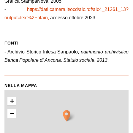
Grafica StampaNova, 2005;
-
https://dati.camera.it/ocd/aic.rdf/aic4_21261_13?
output=text%2Fplain,
accesso ottobre 2023.
FONTI
- Archivio Storico Intesa Sanpaolo,
patrimonio archivistico
Banca Popolare di Ancona, Statuto sociale, 2013
.
NELLA MAPPA
+
−