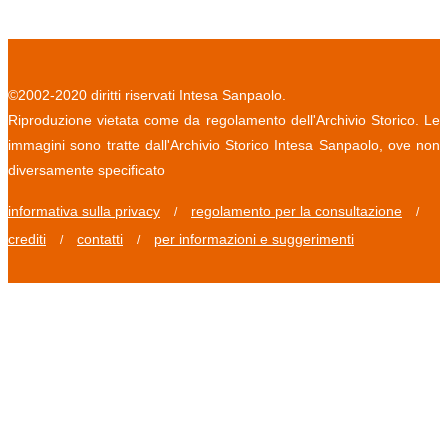
©2002-2020 diritti riservati Intesa Sanpaolo.
Riproduzione vietata come da regolamento dell'Archivio Storico. Le
immagini sono tratte dall'Archivio Storico Intesa Sanpaolo, ove non
diversamente specificato
informativa sulla privacy
regolamento per la consultazione
/
/
crediti
contatti
per informazioni e suggerimenti
/
/