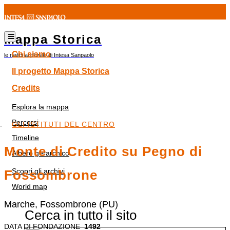
Mappa Storica
Chi siamo
le radici al plurale di Intesa Sanpaolo
Il progetto Mappa Storica
Credits
Esplora la mappa
Percorsi
GLI ISTITUTI DEL CENTRO
Timeline
Monte di Credito su Pegno di
Albero gerarchico
Scopri gli archivi
Fossombrone
World map
Marche, Fossombrone (PU)
Cerca in tutto il sito
DATA DI FONDAZIONE
1492