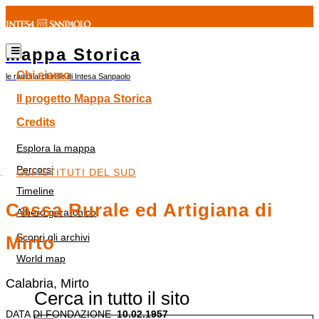
Mappa Storica
Chi siamo
le radici al plurale di Intesa Sanpaolo
Il progetto Mappa Storica
Credits
Esplora la mappa
Percorsi
GLI ISTITUTI DEL SUD
Timeline
Cassa Rurale ed Artigiana di
Albero gerarchico
Scopri gli archivi
Mirto
World map
Calabria, Mirto
Cerca in tutto il sito
DATA DI FONDAZIONE
10.02.1957