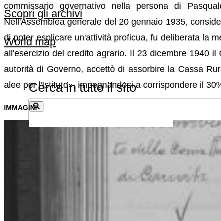
commissario governativo nella persona di Pasquale 
Scopri gli archivi
Nell'Assemblea generale del 20 gennaio 1935, considerat
di poter esplicare un'attività proficua, fu deliberata la 
World map
all'esercizio del credito agrario. Il 23 dicembre 1940 i
autorità di Governo, accettò di assorbire la Cassa Rura
Cerca in tutto il sito
alee per l'Istituto», impegnandosi a corrispondere il 30%
IMMAGINI