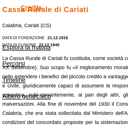
Credits
Cassa Rurale di Cariati
Calabria, Cariati (CS)
DATA DI FONDAZIONE
21.12.1916
DATA DI FUSIONE
23.12.1940
Esplora la mappa
La Cassa Rurale di Cariati fu costituita, come società c
Percorsi
XX Settembre). Suo scopo fu «il miglioramento morale
nello estendere i benefici del piccolo credito a vantagg
Timeline
e civile, giuridicamente capaci di assumere le responsab
cosentina, subì pesantemente, al pari degli altri, gli
Albero gerarchico
malversazioni. Alla fine di novembre del 1930 il Cons
Calabria, che era stata sollecitata dal Ministero dell'
condizioni del concordato proposte per la sistemazio