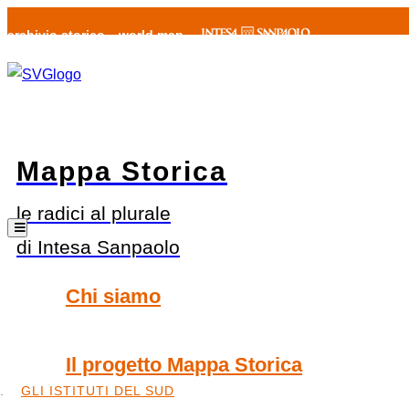
archivio storico
world map
Mappa Storica
le radici al plurale
di Intesa Sanpaolo
Chi siamo
Il progetto Mappa Storica
GLI ISTITUTI DEL SUD