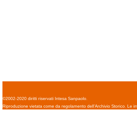
©2002-2020 diritti riservati Intesa Sanpaolo.
Riproduzione vietata come da regolamento dell'Archivio Storico. Le im
informativa sulla privacy
regolamento per la consultazione
cr
/
/