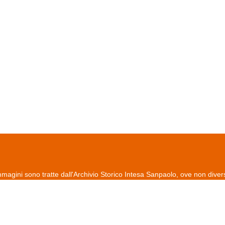
magini sono tratte dall'Archivio Storico Intesa Sanpaolo, ove non dive
editi
contatti
per informazioni e suggerimenti
/
/