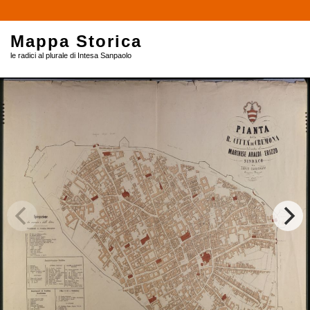
Mappa Storica
le radici al plurale di Intesa Sanpaolo