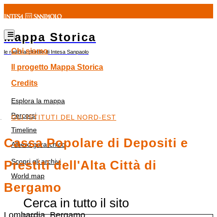
Mappa Storica
Chi siamo
le radici al plurale di Intesa Sanpaolo
Il progetto Mappa Storica
Credits
Esplora la mappa
Percorsi
GLI ISTITUTI DEL NORD-EST
Timeline
Cassa Popolare di Depositi e
Albero gerarchico
Scopri gli archivi
Prestiti dell'Alta Città di
World map
Bergamo
Cerca in tutto il sito
Lombardia, Bergamo