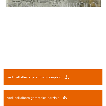
vedi nell'albero gerarchico completo
vedi nell'albero gerarchico parziale