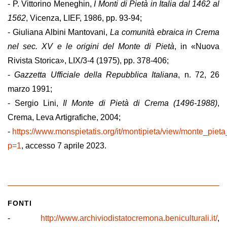
- P. Vittorino Meneghin,
I Monti di Pietà in Italia dal 1462 al
1562
, Vicenza, LIEF, 1986, pp. 93-94;
- Giuliana Albini Mantovani,
La comunità ebraica in Crema
nel sec. XV e le origini del Monte di Pietà
, in «Nuova
Rivista Storica», LIX/3-4 (1975), pp. 378-406;
-
Gazzetta Ufficiale della Repubblica Italiana
, n. 72, 26
marzo 1991;
- Sergio Lini,
Il Monte di Pietà di Crema (1496-1988)
,
Crema, Leva Artigrafiche, 2004;
-
https://www.monspietatis.org/it/montipieta/view/monte_pie
p=1
, accesso 7 aprile 2023.
FONTI
-
http://www.archiviodistatocremona.beniculturali.it/
,