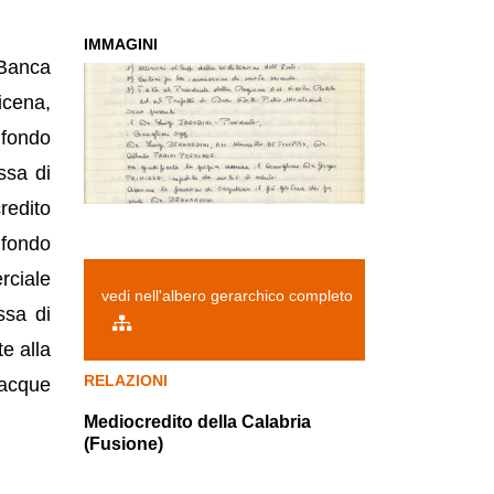
IMMAGINI
 Banca
icena,
 fondo
ssa di
redito
 fondo
ciale
vedi nell'albero gerarchico completo
ssa di
e alla
RELAZIONI
nacque
Mediocredito della Calabria
(Fusione)