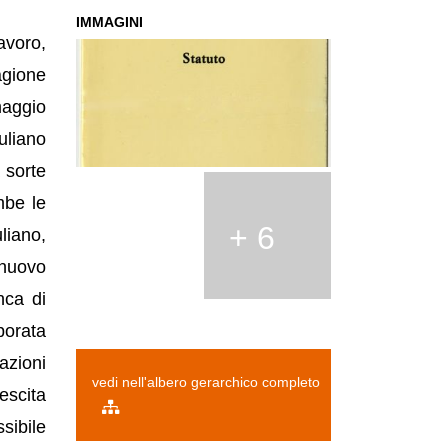
IMMAGINI
avoro,
agione
maggio
uliano
 sorte
mbe le
+ 6
liano,
 nuovo
nca di
porata
azioni
vedi nell'albero gerarchico completo
escita
sibile