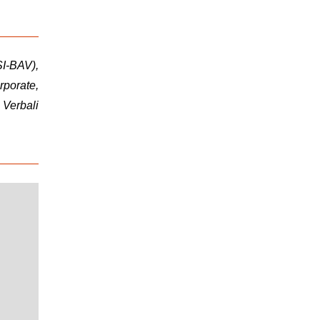
I-BAV),
porate,
 Verbali