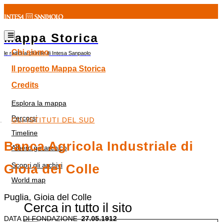
Mappa Storica
Chi siamo
le radici al plurale di Intesa Sanpaolo
Il progetto Mappa Storica
Credits
Esplora la mappa
Percorsi
GLI ISTITUTI DEL SUD
Timeline
Banca Agricola Industriale di
Albero gerarchico
Scopri gli archivi
Gioia del Colle
World map
Puglia, Gioia del Colle
Cerca in tutto il sito
DATA DI FONDAZIONE
27.05.1912