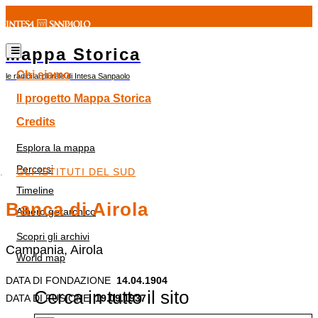
Mappa Storica
Chi siamo
le radici al plurale di Intesa Sanpaolo
Il progetto Mappa Storica
Credits
Esplora la mappa
Percorsi
GLI ISTITUTI DEL SUD
Timeline
Banca di Airola
Albero gerarchico
Scopri gli archivi
Campania, Airola
World map
DATA DI FONDAZIONE
14.04.1904
Cerca in tutto il sito
DATA DI FUSIONE
19.09.1937