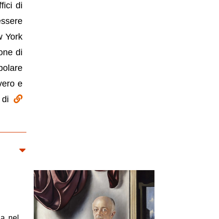
ici di
essere
w York
one di
olare
vero e
a di
ia nel