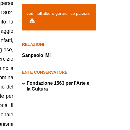
 perse
 1802.
vedi nell'albero gerarchico parziale
to, la
saggio
nfatti,
RELAZIONI
igiose,
Sanpaolo IMI
rcizio
rino a
ENTE CONSERVATORE
nomina
Fondazione 1563 per l'Arte e
zio del
la Cultura
te per
ria il
ionale
anismi