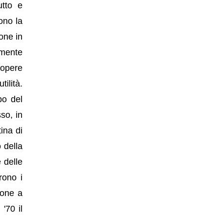
utto e
ono la
one in
emente
 opere
ilità.
po del
sso, in
ina di
 della
e delle
rono i
zione a
 '70 il