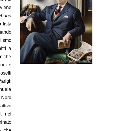
 viene
ibuna
 lista
quando
alismo
ltri a
miche
audi e
sselli
arigi;
anuele
l Nord
attivo
ti nel
minato
a, che