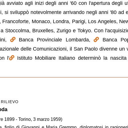
 avviato agli inizi degli anni '60 con l'apertura degli uff
i, si sviluppò notevolmente arrivando negli anni '80 ad 
m, Francoforte, Monaco, Londra, Parigi, Los Angeles, Ne
 a Stoccolma, Bruxelles, Zurigo e Tokyo. Con l'acquisizi
ini,
Banca Provinciale Lombarda,
Banca Pop
zionale delle Comunicazioni, il San Paolo divenne un 
n l'
Istituto Mobiliare Italiano determinò la nascit
 RILIEVO
oda
re 1899 - Torino, 3 marzo 1959)
 figlio di Giovanni e Maria Gremmo, diplomatosi in ragioner