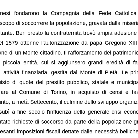
rinesi fondarono la Compagnia della Fede Cattolica
 scopo di soccorrere la popolazione, gravata dalla miseria
tante. Ben presto la confraternita trovò ampia adesione t
 nel 1579 ottenne l'autorizzazione da papa Gregorio XIII
one di un Monte cittadino. Il rafforzamento del patrimonio
piccola entità, cui si aggiunsero grandi eredità di fa
attività finanziaria, gestita dal Monte di Pietà. Le prin
sto di quote del prestito pubblico, statale e municipa
colare al Comune di Torino, in acquisto di censi e tas
nto, a metà Settecento, il culmine dello sviluppo organiz
 subì a fine secolo l'influenza della generale crisi econ
ate richieste di soccorso da parte della popolazione g
 pesanti imposizioni fiscali dettate dalle necessità bellic