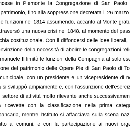
rancese in Piemonte la Congregazione di San Paolo
patrimonio, fino alla soppressione decretata il 26 marzo
e funzioni nel 1814 assumendo, accanto al Monte gratui
 Attraversò una nuova crisi nel 1848, al momento del pas
a costituzionale. Con il diffondersi delle idee liberali, i
convinzione della necessità di abolire le congregazioni rel
manuele II limitò le funzioni della Compagnia al solo ese
stione del patrimonio delle Opere Pie di San Paolo di To
municipale, con un presidente e un vicepresidente di 
izia si sviluppò ampiamente e, con l'assunzione dell'eserci
n settore di attività molto rilevante anche successivamen
ricevette con la classificazione nella prima catego
bancaria, mentre l'Istituto si affacciava sulla scena naz
ttutto ai comuni, e con la partecipazione ai nuovi org