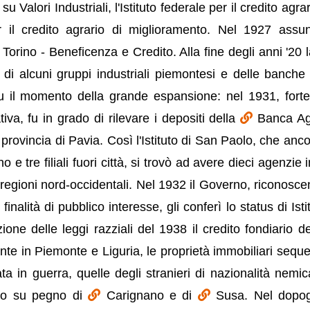
 Valori Industriali, l'Istituto federale per il credito agra
r il credito agrario di miglioramento. Nel 1927 assu
Torino - Beneficenza e Credito. Alla fine degli anni '20 la
 di alcuni gruppi industriali piemontesi e delle banche 
u il momento della grande espansione: nel 1931, forte
iva, fu in grado di rilevare i depositi della
Banca Ag
 provincia di Pavia. Così l'Istituto di San Paolo, che anc
e tre filiali fuori città, si trovò ad avere dieci agenzie i
e regioni nord-occidentali. Nel 1932 il Governo, riconosc
nalità di pubblico interesse, gli conferì lo status di Isti
ione delle leggi razziali del 1938 il credito fondiario d
ente in Piemonte e Liguria, le proprietà immobiliari seque
ata in guerra, quelle degli stranieri di nazionalità nemic
ito su pegno di
Carignano e di
Susa. Nel dopo