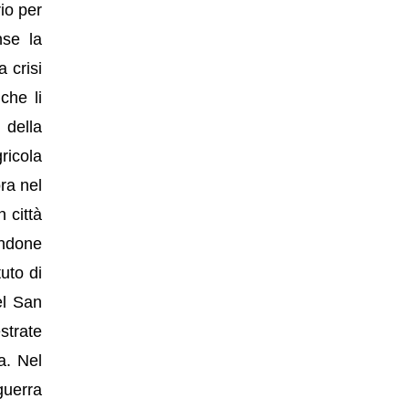
rio per
nse la
 crisi
che li
 della
ricola
ora nel
n città
endone
tuto di
el San
strate
a. Nel
guerra