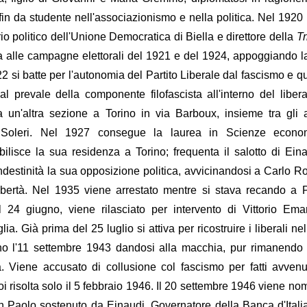
in da studente nell'associazionismo e nella politica. Nel 1920
o politico dell'Unione Democratica di Biella e direttore della
Tr
a alle campagne elettorali del 1921 e del 1924, appoggiando la
922 si batte per l'autonomia del Partito Liberale dal fascismo e 
l prevale della componente filofascista all'interno del liber
 un'altra sezione a Torino in via Barboux, insieme tra gli a
i, Soleri. Nel 1927 consegue la laurea in Scienze econo
ilisce la sua residenza a Torino; frequenta il salotto di Ein
ndestinità la sua opposizione politica, avvicinandosi a Carlo Ro
ibertà. Nel 1935 viene arrestato mentre si stava recando a P
 24 giugno, viene rilasciato per intervento di Vittorio Em
ia. Già prima del 25 luglio si attiva per ricostruire i liberali ne
rino l'11 settembre 1943 dandosi alla macchia, pur rimanendo 
à. Viene accusato di collusione col fascismo per fatti avvenu
i risolta solo il 5 febbraio 1946. Il 20 settembre 1946 viene no
n Paolo sostenuto da Einaudi, Governatore della Banca d'Itali