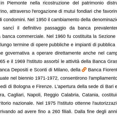
e in Piemonte nella ricostruzione del patrimonio distr
rino, attraverso l'erogazione di mutui fondiari che favorir
andi condomini. Nel 1950 il cambiamento della denominazi
o sancì il definitivo passaggio da banca prevalent
ria banca commerciale. Nel 1960 fu costituita la Sezione
ungo termine di opere pubbliche e impianti di pubblica ut
zione governativa a operare direttamente anche nel cam
65 e il 1969 l'Istituto assorbì le attività della Banca Gra
anca Depositi e Sconti di Milano, della
Banca Fiorent
tuate nel biennio 1971-1972, consentirono l'ampliamento
le sedi di Bologna e Firenze. L'apertura della sede di Bari 
ra, Cagliari, Napoli, Reggio Calabria, Catania, costitui
ritorio nazionale. Nel 1975 l'Istituto ottenne l'autorizza
rrivando ad avere fino a 260 filiali. Dalla fine degli anni