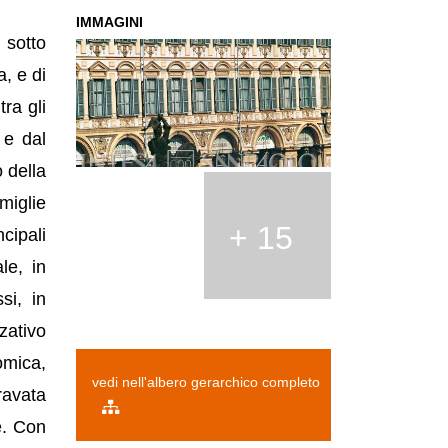
IMMAGINI
 sotto
, e di
ra gli
 e dal
 della
miglie
+ 15
cipali
le, in
si, in
zativo
omica,
vedi nell'albero gerarchico completo
ravata
he. Con