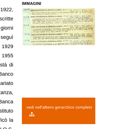
IMMAGINI
 1922,
scritte
giorni
 seguì
o 1929
l 1955
stà di
Banco
ariato
tanza,
Banca
vedi nell'albero gerarchico completo
stituto
icò la