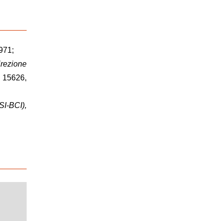
1971;
rezione
 15626,
I-BCI),