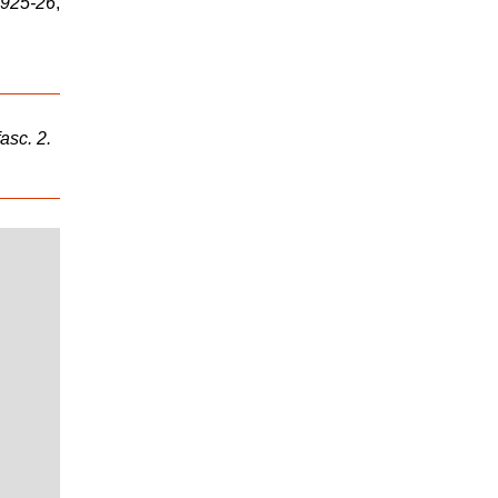
1925-26
,
fasc. 2.