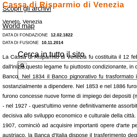
Cassa di Risparmio di Venezia
Scopri gli archivi
Veneto, Venezia
World map
DATA DI FONDAZIONE
12.02.1822
DATA DI FUSIONE
10.11.2014
Cerca in tutto il sito
La Cassa di Risparmio di Venezia fu costituita il 12 f
dall'inizio questo legame fu piuttosto condizionante, in
Banco. Nel 1834 il Banco pignorativo fu trasformato
sostanzialmente a dipendere. Nel 1853 e nel 1886 furono
furono concesse nuove forme di impiego dei depositi (mut
- nel 1927 - quest'ultimo venne definitivamente assorbito
decisiva allo sviluppo economico e culturale della citt
1907, cominciò ad acquisire importanti opere d'arte pe
austriaco, la Banca d'Italia dispose il trasferimento degli