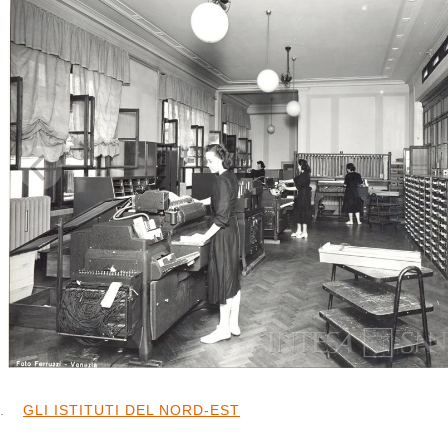
Credits
Esplora la mappa
Percorsi
Timeline
Albero gerarchico
GLI ISTITUTI DEL NORD-EST