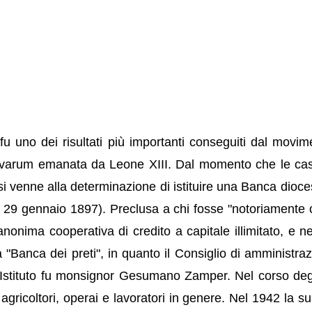
uno dei risultati più importanti conseguiti dal moviment
Novarum emanata da Leone XIII. Dal momento che le cass
o, si venne alla determinazione di istituire una Banca dio
o", 29 gennaio 1897). Preclusa a chi fosse "notoriamente c
 anonima cooperativa di credito a capitale illimitato, 
e la "Banca dei preti", in quanto il Consiglio di amminist
Istituto fu monsignor Gesumano Zamper. Nel corso degli
, agricoltori, operai e lavoratori in genere. Nel 1942 la