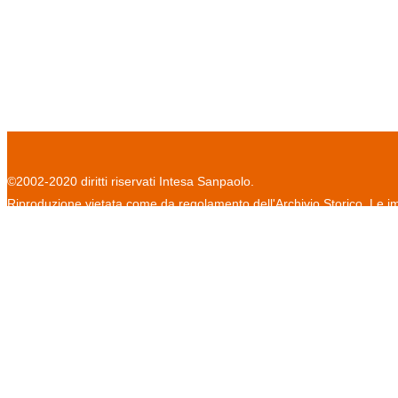
©2002-2020 diritti riservati Intesa Sanpaolo.
Riproduzione vietata come da regolamento dell'Archivio Storico. Le im
informativa sulla privacy
regolamento per la consultazione
cr
/
/