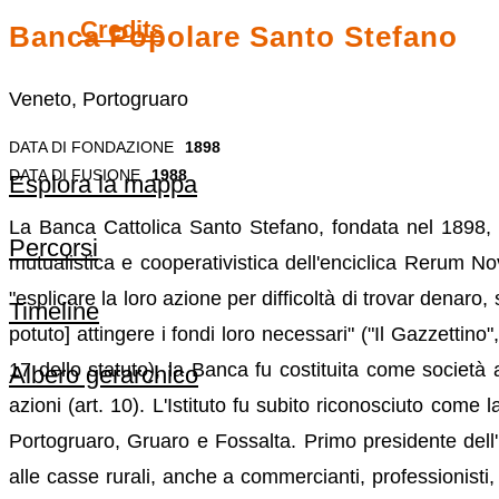
Credits
Banca Popolare Santo Stefano
Veneto, Portogruaro
DATA DI FONDAZIONE
1898
DATA DI FUSIONE
1988
Esplora la mappa
La Banca Cattolica Santo Stefano, fondata nel 1898, fu 
Percorsi
mutualistica e cooperativistica dell'enciclica Rerum 
"esplicare la loro azione per difficoltà di trovar denar
Timeline
potuto] attingere i fondi loro necessari" ("Il Gazzettin
17 dello statuto), la Banca fu costituita come società
Albero gerarchico
azioni (art. 10). L'Istituto fu subito riconosciuto com
Portogruaro, Gruaro e Fossalta. Primo presidente dell'
alle casse rurali, anche a commercianti, professionisti