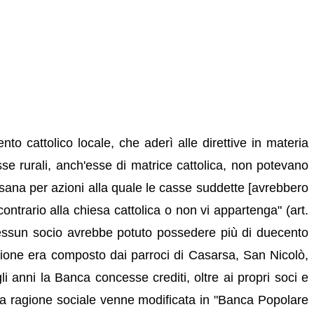
o cattolico locale, che aderì alle direttive in materia
e rurali, anch'esse di matrice cattolica, non potevano
cesana per azioni alla quale le casse suddette [avrebbero
ontrario alla chiesa cattolica o non vi appartenga" (art.
e nessun socio avrebbe potuto possedere più di duecento
razione era composto dai parroci di Casarsa, San Nicolò,
 anni la Banca concesse crediti, oltre ai propri soci e
 sua ragione sociale venne modificata in "Banca Popolare