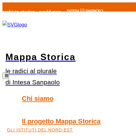
archivio storico
world map
Mappa Storica
le radici al plurale
di Intesa Sanpaolo
Chi siamo
Il progetto Mappa Storica
GLI ISTITUTI DEL NORD-EST