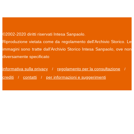
©2002-2020 diritti riservati Intesa Sanpaolo.
Riproduzione vietata come da regolamento dell'Archivio Storico. Le
immagini sono tratte dall'Archivio Storico Intesa Sanpaolo, ove non
diversamente specificato
informativa sulla privacy
regolamento per la consultazione
/
/
crediti
contatti
per informazioni e suggerimenti
/
/