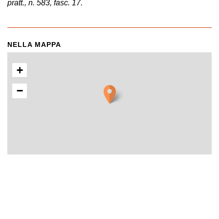
pratt., n. 583, fasc. 17.
NELLA MAPPA
+
−