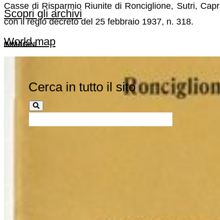
Casse di Risparmio Riunite di Ronciglione, Sutri, Capr
Scopri gli archivi
con il regio decreto del 25 febbraio 1937, n. 318.
World map
IMMAGINI
Cerca in tutto il sito