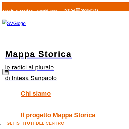
archivio storico
world map
Mappa Storica
le radici al plurale
di Intesa Sanpaolo
Chi siamo
Il progetto Mappa Storica
GLI ISTITUTI DEL CENTRO