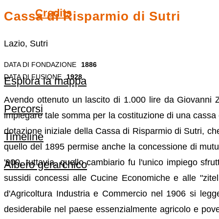
Credits
Cassa di Risparmio di Sutri
Lazio, Sutri
DATA DI FONDAZIONE
1886
DATA DI FUSIONE
1928
Esplora la mappa
Avendo ottenuto un lascito di 1.000 lire da Giovanni 
Percorsi
impiegare tale somma per la costituzione di una cassa di
dotazione iniziale della Cassa di Risparmio di Sutri, che
Timeline
quello del 1895 permise anche la concessione di mutui ip
'900, tuttavia, quello cambiario fu l'unico impiego sfru
Albero gerarchico
sussidi concessi alle Cucine Economiche e alle "zit
d'Agricoltura Industria e Commercio nel 1906 si legg
desiderabile nel paese essenzialmente agricolo e povero