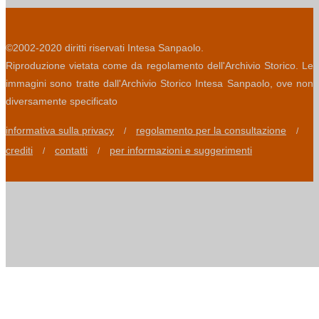
©2002-2020 diritti riservati Intesa Sanpaolo.
Riproduzione vietata come da regolamento dell'Archivio Storico. Le
immagini sono tratte dall'Archivio Storico Intesa Sanpaolo, ove non
diversamente specificato
informativa sulla privacy
regolamento per la consultazione
/
/
crediti
contatti
per informazioni e suggerimenti
/
/