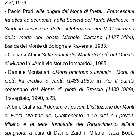
XVI
, 1973.
- Paolo Prodi
Alle origini dei Monti di Pietà. I Francescani
fra etica ed economia nella Società del Tardo Medioevo
in
Studi in occasione delle celebrazioni nel V Centenario
della morte del beato Michele Carcano (1427-1484),
Banca del Monte di Bologna e Ravenna, 1983.
- Giuliana Albini
Sulle origini dei Monti di Pietà nel Ducato
di Milano
in «Archivio storico lombardo
»
, 1985.
- Daniele Montanari,
«Mons omnibus subvenit» I Monti di
pietà fra credito e carità (1489-1989)
in
Per il quinto
centenario del Monte di pietà di Brescia (1489-1989),
Travagliato
,
1990, p.23,
- Albini, Giuliana,
Il denaro e i poveri. L'istituzione dei Monti
di Pietà alla fine del Quattrocento
in
La città e i poveri.
Milano e le terre lombarde del Rinascimento all'età
spagnola
, a cura di Danilo Zardin, Milano, Jaca Book,