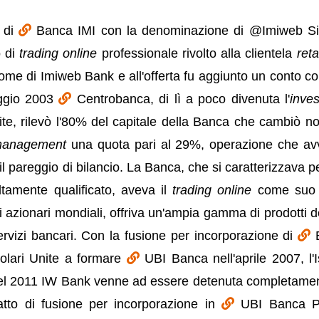
a di
Banca IMI con la denominazione di @Imiweb S
o di
trading online
professionale rivolto alla clientela
reta
ome di Imiweb Bank e all'offerta fu aggiunto un conto co
maggio 2003
Centrobanca, di lì a poco divenuta l'
inve
te, rilevò l'80% del capitale della Banca che cambiò n
anagement
una quota pari al 29%, operazione che a
l pareggio di bilancio. La Banca, che si caratterizzava p
ltamente qualificato, aveva il
trading online
come suo 
ti azionari mondiali, offriva un'ampia gamma di prodotti de
rvizi bancari. Con la fusione per incorporazione di
lari Unite a formare
UBI Banca nell'aprile 2007, l'I
Nel 2011 IW Bank venne ad essere detenuta completame
tto di fusione per incorporazione in
UBI Banca P