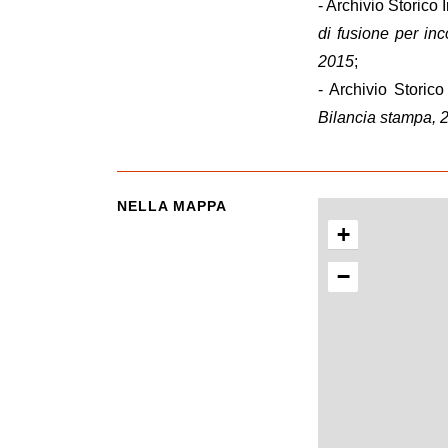
- Archivio Storico
di fusione per in
2015
;
- Archivio Storic
Bilancia stampa, 
NELLA MAPPA
+
−