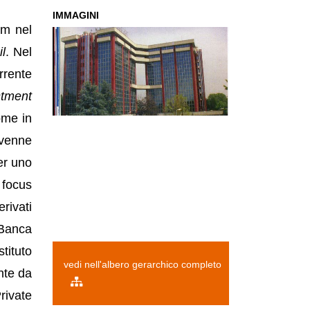
IMMAGINI
im nel
il
. Nel
rrente
stment
ome in
vvenne
er uno
focus
rivati
Banca
stituto
vedi nell'albero gerarchico completo
nte da
rivate