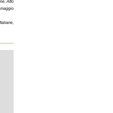
ne, Atto
2 maggio
taliane,