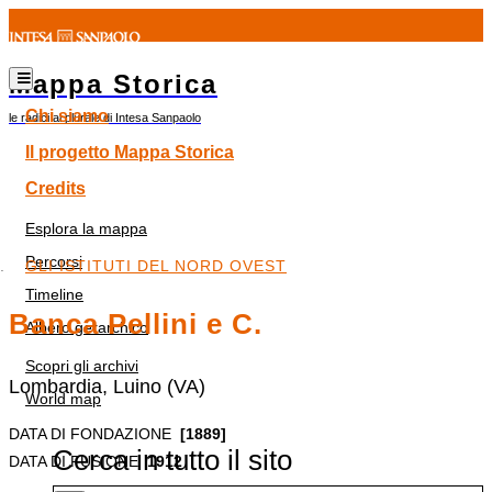
Mappa Storica
Chi siamo
le radici al plurale di Intesa Sanpaolo
Il progetto Mappa Storica
Credits
Esplora la mappa
Percorsi
GLI ISTITUTI DEL NORD OVEST
Timeline
Banca Pellini e C.
Albero gerarchico
Scopri gli archivi
Lombardia, Luino (VA)
World map
DATA DI FONDAZIONE
[1889]
Cerca in tutto il sito
DATA DI FUSIONE
1912