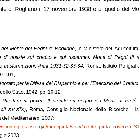
nte di Rogliano il 17 novembre 1938 e di quello del Mo
o del Monte dei Pegni di Rogliano
, in Ministero dell'Agricoltur
no di notizie sul credito e sul risparmio. Monti di Pegni di
 e trasformazioni. Anni 1931-32-33-34
, Roma, Istituto Poligrafi
97-401;
pettorato per la Difesa del Risparmio e per l'Esercizio del Credito
o dello Stato, 1942, pp. 10-12;
,
Prestare ai poveri. Il credito su pegno e i Monti di Pietà
oli XV-XIX)
, Roma, Consiglio Nazionale delle Ricerche - Ist
à del Mediterraneo, 2007;
ww.monspietatis.org/it/montipieta/view/monte_pieta_cosenza_3
io 2023.