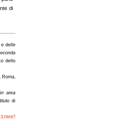
nte di
a e delle
 seconda
co dello
, Roma,
 in area
ituto di
13.html?