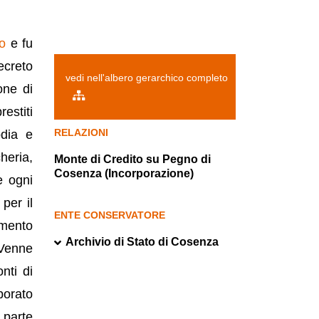
so
e fu
ecreto
vedi nell'albero gerarchico completo
one di
estiti
RELAZIONI
odia e
heria,
Monte di Credito su Pegno di
Cosenza (Incorporazione)
e ogni
per il
ENTE CONSERVATORE
emento
Archivio di Stato di Cosenza
 Venne
nti di
porato
 parte