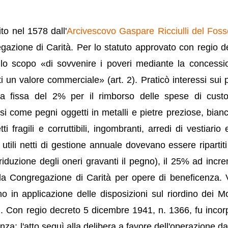
ito nel 1578 dall'
Arcivescovo Gaspare Ricciulli del Fos
azione di Carità. Per lo statuto approvato con regio d
o scopo «di sovvenire i poveri mediante la concessi
i un valore commerciale» (art. 2). Praticò interessi sui pr
a fissa del 2% per il rimborso delle spese di cust
come pegni oggetti in metalli e pietre preziose, bianc
i fragili e corruttibili, ingombranti, arredi di vestiario 
 utili netti di gestione annuale dovevano essere ripartiti 
a riduzione degli oneri gravanti il pegno), il 25% ad incr
alla Congregazione di Carità per opere di beneficenza.
 in applicazione delle disposizioni sul riordino dei Mo
. Con regio decreto 5 dicembre 1941, n. 1366, fu incor
a; l'atto seguì alla delibera a favore dell'operazione da