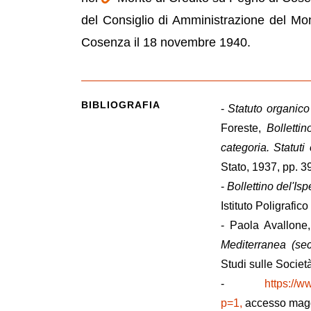
del Consiglio di Amministrazione del Mo
Cosenza il 18 novembre 1940.
BIBLIOGRAFIA
-
Statuto organic
Foreste,
Bolletti
categoria. Statuti
Stato, 1937, pp. 3
-
Bollettino del'Is
Istituto Poligrafic
- Paola Avallone
Mediterranea (sec
Studi sulle Societ
-
https://w
p=1,
accesso magg