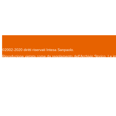
©2002-2020 diritti riservati Intesa Sanpaolo.
Riproduzione vietata come da regolamento dell'Archivio Storico. Le im
informativa sulla privacy
regolamento per la consultazione
cr
/
/