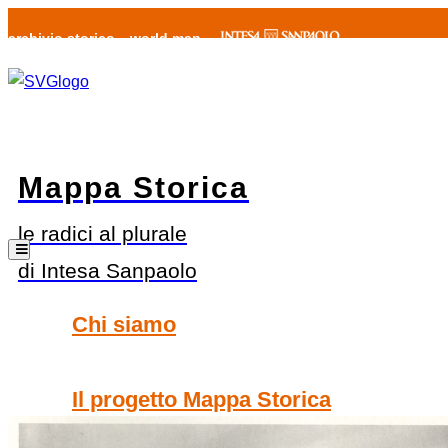
archivio storico
world map
Mappa Storica
le radici al plurale
di Intesa Sanpaolo
Chi siamo
Il progetto Mappa Storica