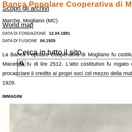
Banca Popolare Cooperativa di M
Scopri gli archivi
Marche, Mogliano (MC)
World map
DATA DI FONDAZIONE
12.04.1891
DATA DI FUSIONE
04.1929
Cerca in tutto il sito
La Banca Popolare Cooperativa di Mogliano fu costituita
Macerata fu di lire 2512. L'atto costitutivo fu rogato
procacciare il credito ai propri soci col mezzo della mu
1929.
IMMAGINI