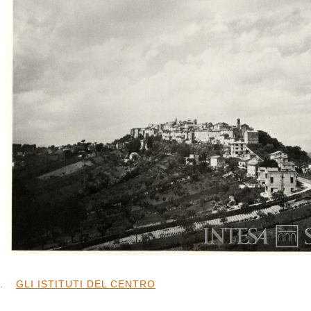
Credits
Esplora la mappa
Percorsi
Timeline
Albero gerarchico
GLI ISTITUTI DEL CENTRO