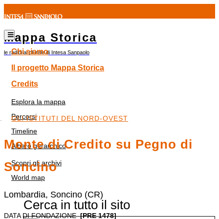
Mappa Storica
Chi siamo
le radici al plurale di Intesa Sanpaolo
Il progetto Mappa Storica
Credits
Esplora la mappa
Percorsi
GLI ISTITUTI DEL NORD-OVEST
Timeline
Monte di Credito su Pegno di
Albero gerarchico
Scopri gli archivi
Soncino
World map
Lombardia, Soncino (CR)
Cerca in tutto il sito
DATA DI FONDAZIONE
[PRE 1478]