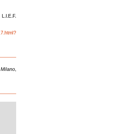
 L.I.E.F.
17.html?
 Milano
,