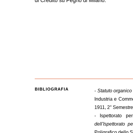
di Credito su Pegno di Milano.
BIBLIOGRAFIA
-
Statuto organico 
Industria e Comm
1911, 2° Semestre
- Ispettorato p
dell'Ispettorato 
Poligrafico dello S