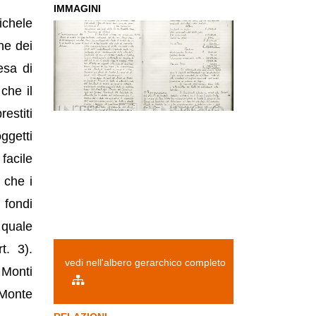
IMMAGINI
ichele
ne dei
esa di
che il
estiti
ggetti
facile
 che i
 fondi
 quale
t. 3).
vedi nell'albero gerarchico completo
 Monti
Monte