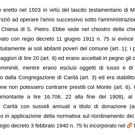
 eretto nel 1503 in virtù del lascito testamentario di M
niziò ad operare l'anno successivo sotto l'amministrazio
la Chiesa di S. Pietro. Ebbe sede nel chiostro della chi
ato con regio decreto 11 giugno 1911 n. 75 si evince 
tamente ai soli abitanti poveri del comune (art. 1); i pr
giori di lire 20 (art. 9) ed erano accettati in pegno gli o
emminili, mentre erano esclusi oggetti di lusso e di 
o dalla Congregazione di Carità (art. 3) ed era stabilito
e non potessero contrarre prestiti col Monte (art. 6). I
mmontante a lire 16.706, 22 alla fine del 1908), al
arità con sussidi annuali a titolo di donazione (ar
 in applicazione della normativa sul riordinamento dei
egio decreto 3 febbraio 1940 n. 75 fu incorporato nel