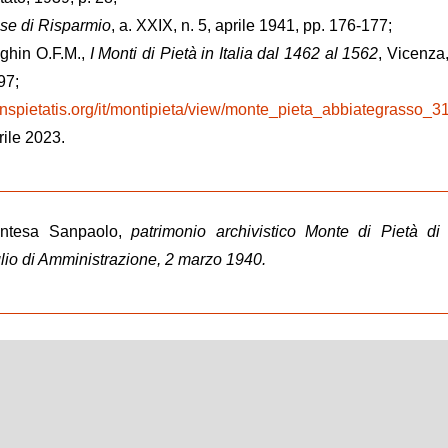
sse di Risparmio
, a. XXIX, n. 5, aprile 1941, pp. 176-177;
eghin O.F.M.,
I Monti di Pietà in Italia dal 1462 al 1562
, Vicenza,
97;
nspietatis.org/it/montipieta/view/monte_pieta_abbiategrasso_3
ile 2023.
Intesa Sanpaolo,
patrimonio archivistico Monte di Pietà di
lio di Amministrazione,
2 marzo 1940.