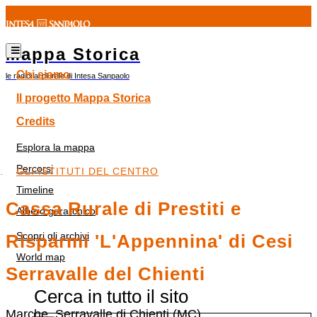
Mappa Storica
Chi siamo
le radici al plurale di Intesa Sanpaolo
Il progetto Mappa Storica
Credits
Esplora la mappa
Percorsi
GLI ISTITUTI DEL CENTRO
Timeline
Cassa Rurale di Prestiti e
Albero gerarchico
Scopri gli archivi
Risparmi 'L'Appennina' di Cesi
World map
Serravalle del Chienti
Cerca in tutto il sito
Marche, Serravalle di Chienti (MC)