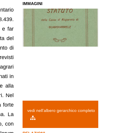
IMMAGINI
ntario
8.439.
 e far
ta del
nto di
evisti
 agrari
nati in
e alla
i. Nel
 forte
vedi nell'albero gerarchico completo
na. La
o, con