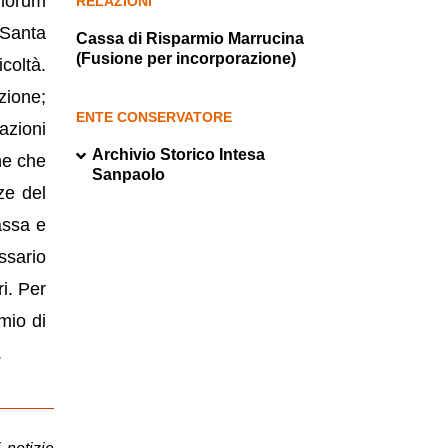
ilorum
RELAZIONI
 Santa
Cassa di Risparmio Marrucina
(Fusione per incorporazione)
coltà.
zione;
ENTE CONSERVATORE
gazioni
Archivio Storico Intesa
he che
Sanpaolo
ze del
assa e
ssario
i. Per
mio di
.