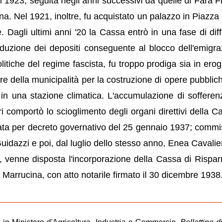
l 1923, seguita negli anni successivi da quelle di Fara F
na. Nel 1921, inoltre, fu acquistato un palazzo in Piazza
Dagli ultimi anni '20 la Cassa entrò in una fase di diffi
iduzione dei depositi conseguente al blocco dell'emigra
politiche del regime fascista, fu troppo prodiga sia in ero
ore della municipalità per la costruzione di opere pubblic
 in una stazione climatica. L'accumulazione di sofferen
i comportò lo scioglimento degli organi direttivi della C
ata per decreto governativo del 25 gennaio 1937; commi
dazzi e poi, dal luglio dello stesso anno, Enea Cavalier
 venne disposta l'incorporazione della Cassa di Rispar
Marrucina, con atto notarile firmato il 30 dicembre 1938