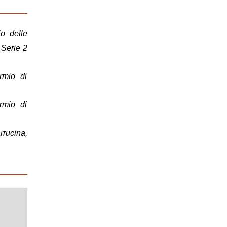
io delle
 Serie 2
rmio di
rmio di
rrucina,