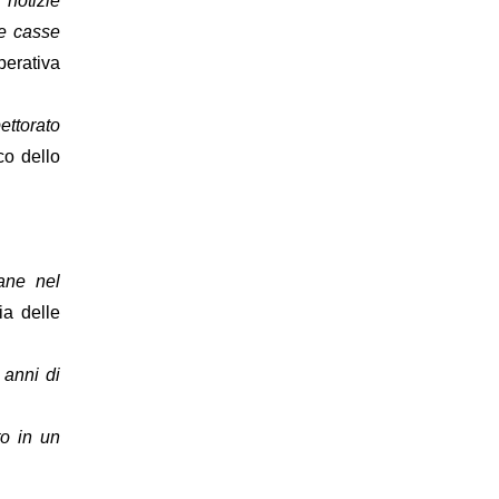
i notizie
lle casse
perativa
pettorato
co dello
iane nel
ia delle
 anni di
to in un