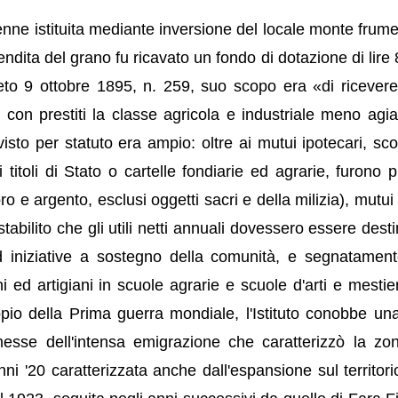
nne istituita mediante inversione del locale monte frume
dita del grano fu ricavato un fondo di dotazione di lire 
eto 9 ottobre 1895, n. 259, suo scopo era «di ricevere
ere con prestiti la classe agricola e industriale meno agia
visto per statuto era ampio: oltre ai mutui ipotecari, sco
 titoli di Stato o cartelle fondiarie ed agrarie, furono pr
ro e argento, esclusi oggetti sacri e della milizia), mutui
tabilito che gli utili netti annuali dovessero essere desti
d iniziative a sostegno della comunità, e segnatament
 ed artigiani in scuole agrarie e scuole d'arti e mestier
pio della Prima guerra mondiale, l'Istituto conobbe una
messe dell'intensa emigrazione che caratterizzò la zo
ni '20 caratterizzata anche dall'espansione sul territori