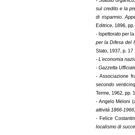
- Statuto organico
sul credito e la pr
di risparmio. App
Editrice, 1896, pp.
- Ispettorato per l
per la Difesa del 
Stato, 1937, p. 17
-
L'economia nazi
-
Gazzetta Ufficial
- Associazione fr
secondo venticinq
Terme, 1962, pp. 
- Angelo Meloni (
attività 1866-1966
- Felice Costanti
localismo di succ