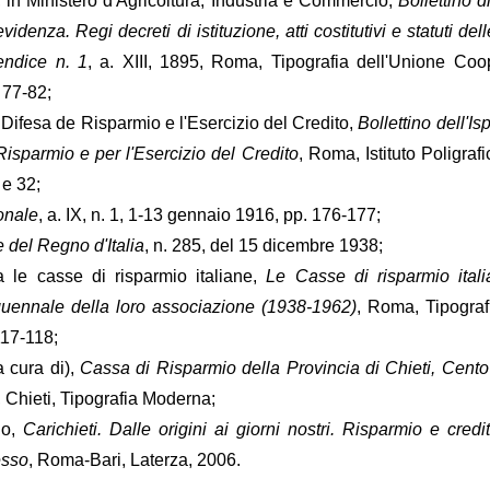
, in Ministero d'Agricoltura, Industria e Commercio,
Bollettino d
evidenza. Regi decreti di istituzione, atti costitutivi e statuti de
endice n. 1
, a. XIII, 1895, Roma, Tipografia dell'Unione Coo
 77-82;
a Difesa de Risparmio e l'Esercizio del Credito,
Bollettino dell'Is
Risparmio e per l'Esercizio del Credito
, Roma, Istituto Poligrafi
 e 32;
onale
, a. IX, n. 1, 1-13 gennaio 1916, pp. 176-177;
e del Regno d'Italia
, n. 285, del 15 dicembre 1938;
a le casse di risparmio italiane,
Le Casse di risparmio ital
uennale della loro associazione (1938-1962)
, Roma, Tipograf
117-118;
a cura di),
Cassa di Risparmio della Provincia di Chieti, Cento
, Chieti, Tipografia Moderna;
no,
Carichieti. Dalle origini ai giorni nostri. Risparmio e credi
esso
, Roma-Bari, Laterza, 2006.