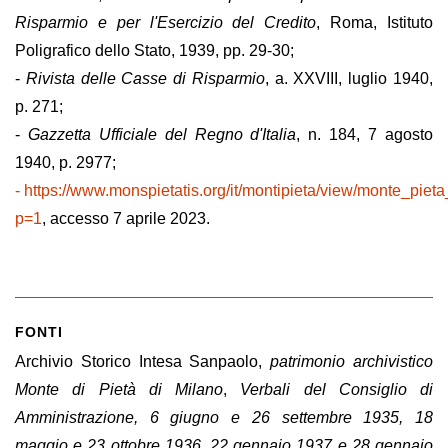
Risparmio e per l'Esercizio del Credito
, Roma, Istituto
Poligrafico dello Stato, 1939, pp. 29-30;
-
Rivista delle Casse di Risparmio
, a. XXVIII, luglio 1940,
p. 271;
-
Gazzetta Ufficiale del Regno d'Italia
, n. 184, 7 agosto
1940, p. 2977;
- https://www.monspietatis.org/it/montipieta/view/monte_pi
p=1
, accesso 7 aprile 2023.
FONTI
Archivio Storico Intesa Sanpaolo,
patrimonio archivistico
Monte di Pietà di Milano
,
Verbali del Consiglio di
Amministrazione, 6 giugno e 26 settembre 1935, 18
maggio e 23 ottobre 1936, 22 gennaio 1937 e 28 gennaio