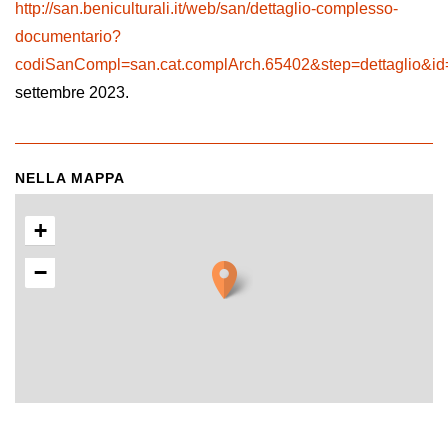
http://san.beniculturali.it/web/san/dettaglio-complesso-
documentario?
codiSanCompl=san.cat.complArch.65402&step=dettaglio&id
settembre 2023.
NELLA MAPPA
+
−