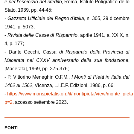
e per l'esercizio del credito
, Roma, Istituto Poligrafico dello
Stato, 1939, pp. 44-45;
- Gazzetta Ufficiale del Regno d'Italia
, n. 305, 29 dicembre
1941, p. 5073;
-
Rivista delle Casse di Risparmio
, aprile 1941, a. XXIX, n.
4, p. 177;
- Dante Cecchi,
Cassa di Risparmio della Provincia di
Macerata nel CXXV anniversario della sua fondazione
,
[Macerata], 1969, pp. 375-376;
- P. Vittorino Meneghin O.F.M.,
I Monti di Pietà in Italia dal
1462 al 1562
, Vicenza, L.I.E.F. Edizioni, 1986, p. 66;
-
https://www.monspietatis.org/it/montipieta/view/monte_pie
p=2,
accesso settembre 2023.
FONTI