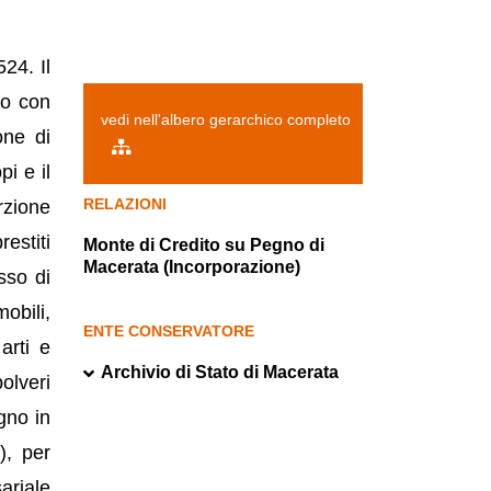
24. Il
to con
vedi nell'albero gerarchico completo
one di
i e il
RELAZIONI
rzione
estiti
Monte di Credito su Pegno di
Macerata (Incorporazione)
sso di
obili,
ENTE CONSERVATORE
arti e
Archivio di Stato di Macerata
olveri
gno in
), per
ariale