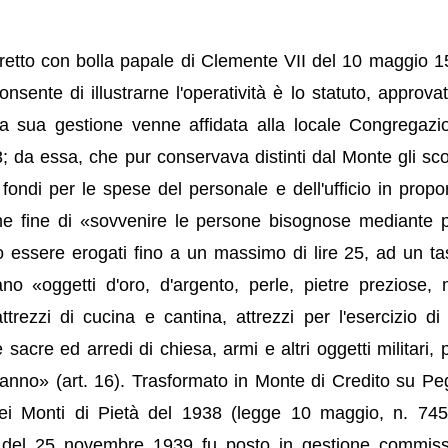
retto con bolla papale di Clemente VII del 10 maggio 15
sente di illustrarne l'operatività è lo statuto, approva
a sua gestione venne affidata alla locale Congregazi
 da essa, che pur conservava distinti dal Monte gli scop
 fondi per le spese del personale e dell'ufficio in propo
me fine di «sovvenire le persone bisognose mediante pr
no essere erogati fino a un massimo di lire 25, ad un ta
 «oggetti d'oro, d'argento, perle, pietre preziose, m
attrezzi di cucina e cantina, attrezzi per l'esercizio di 
sacre ed arredi di chiesa, armi e altri oggetti militari, p
 danno» (art. 16). Trasformato in Monte di Credito su Pe
dei Monti di Pietà del 1938 (legge 10 maggio, n. 745
ito del 25 novembre 1939 fu posto in gestione commiss