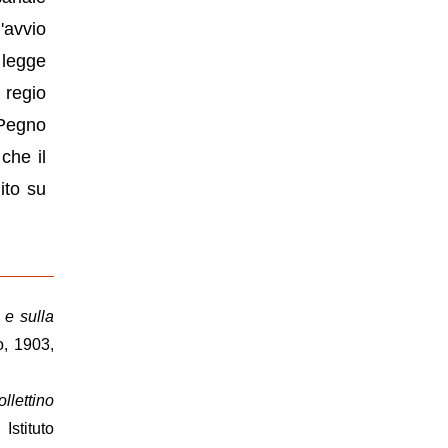
'avvio
 legge
 regio
 Pegno
che il
ito su
o e sulla
o, 1903,
llettino
Istituto