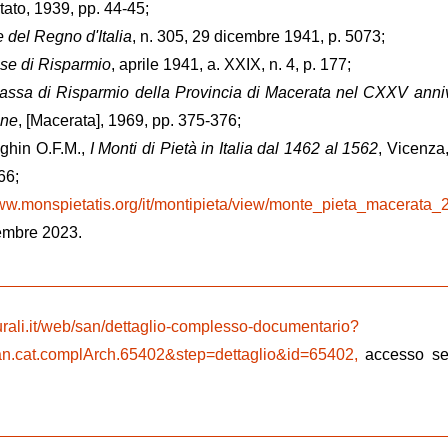
tato, 1939, pp. 44-45;
e del Regno d'Italia
, n. 305, 29 dicembre 1941, p. 5073;
sse di Risparmio
, aprile 1941, a. XXIX, n. 4, p. 177;
assa di Risparmio della Provincia di Macerata nel CXXV anni
one
, [Macerata], 1969, pp. 375-376;
eghin O.F.M.,
I Monti di Pietà in Italia dal 1462 al 1562
, Vicenza,
66;
www.monspietatis.org/it/montipieta/view/monte_pieta_macerata_
embre 2023.
turali.it/web/san/dettaglio-complesso-documentario?
.cat.complArch.65402&step=dettaglio&id=65402,
accesso se