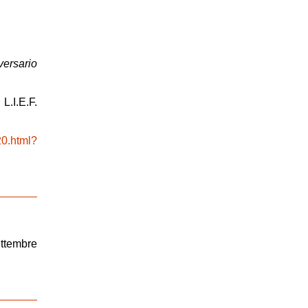
versario
 L.I.E.F.
20.html?
ttembre