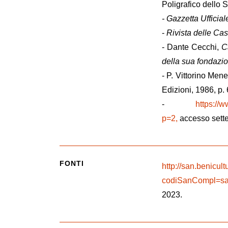
Poligrafico dello S
- Gazzetta Ufficial
-
Rivista delle Ca
- Dante Cecchi,
C
della sua fondazi
- P. Vittorino Men
Edizioni, 1986, p. 
-
https://
p=2,
accesso sett
FONTI
http://san.benicul
codiSanCompl=san
2023.