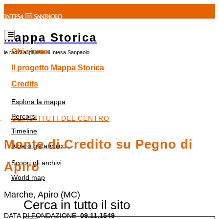
Mappa Storica
Chi siamo
le radici al plurale di Intesa Sanpaolo
Il progetto Mappa Storica
Credits
Esplora la mappa
Percorsi
GLI ISTITUTI DEL CENTRO
Timeline
Monte di Credito su Pegno di
Albero gerarchico
Scopri gli archivi
Apiro
World map
Marche, Apiro (MC)
Cerca in tutto il sito
DATA DI FONDAZIONE
09.11.1549